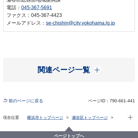
電話：
045-367-5691
ファクス：045-367-4423
メールアドレス：
se-chishin@city.yokohama.lg.jp
開く
関連ページ一覧
前のページに戻る
ページID：790-661-441
現在位
現在位置
横浜市トップページ
瀬谷区トップページ
防災・防犯
防犯
まちの安全コーナー
まちの安全コーナー 防犯対策事業紹介
ページトップへ