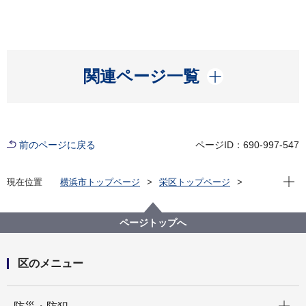
開く
関連ページ一覧
前のページに戻る
ページID：690-997-547
現在位
現在位置
横浜市トップページ
栄区トップページ
防災・防犯
防災・災害
地震
福祉避難所
ページトップへ
区のメニュー
開く