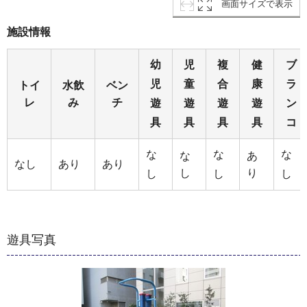
画面サイズで表示
施設情報
幼
児
複
健
ブ
児
童
合
康
ラ
トイ
水飲
ベン
レ
み
チ
遊
遊
遊
遊
ン
具
具
具
具
コ
な
な
な
な
あ
なし
あり
あり
し
り
し
し
し
遊具写真