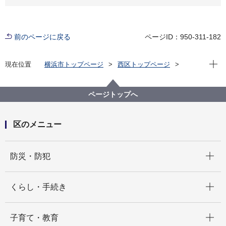
前のページに戻る
ページID：950-311-182
現在位
現在位置
横浜市トップページ
西区トップページ
くらし・手続き
まちづくり・環境
土木事務所
下水道・公園係（公園担当）
公園施設検索
か行
ページトップへ
北幸町公園（きたさいわいちょうこうえん）
区のメニュー
開く
防災・防犯
開く
くらし・手続き
開く
子育て・教育