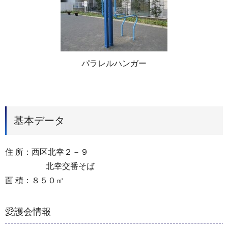
パラレルハンガー
基本データ
住 所：西区北幸２－９
北幸交番そば
面 積：８５０㎡
愛護会情報