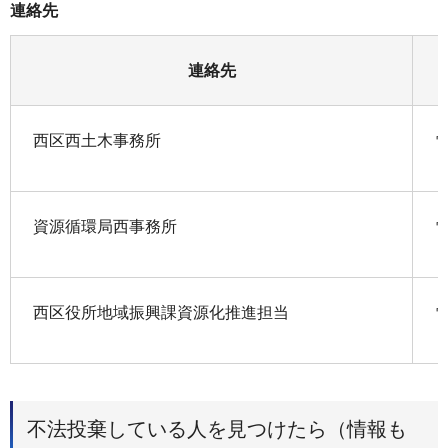
連絡先
連絡先
西区西土木事務所
電
資源循環局西事務所
電
西区役所地域振興課資源化推進担当
電
不法投棄している人を見つけたら（情報も