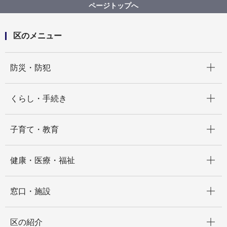
西土木事務所 不法投棄について
ページトップへ
区のメニュー
開く
防災・防犯
開く
くらし・手続き
開く
子育て・教育
開く
健康・医療・福祉
開く
窓口・施設
開く
区の紹介