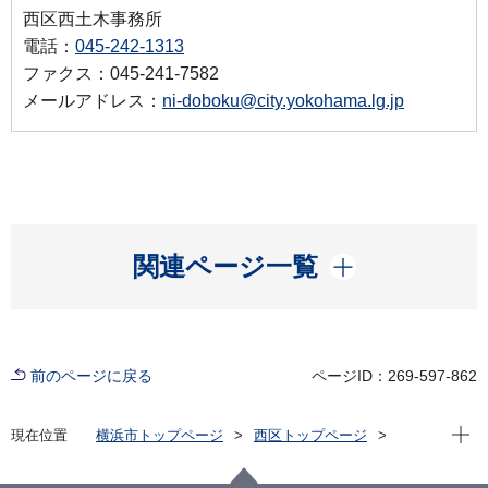
西区西土木事務所
電話：
045-242-1313
ファクス：045-241-7582
メールアドレス：
ni-doboku@city.yokohama.lg.jp
開く
関連ページ一覧
前のページに戻る
ページID：269-597-862
現在位
現在位置
横浜市トップページ
西区トップページ
くらし・手続き
まちづくり・環境
土木事務所
道路係