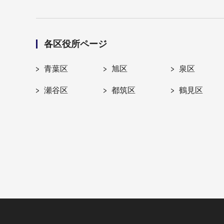
各区役所ページ
青葉区
旭区
泉区
瀬谷区
都筑区
鶴見区