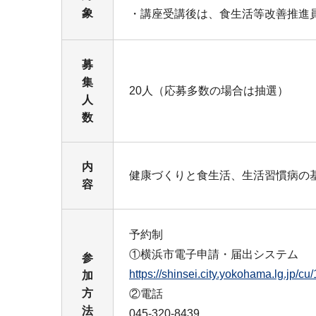
象
・講座受講後は、食生活等改善推進
募
集
20人（応募多数の場合は抽選）
人
数
内
健康づくりと食生活、生活習慣病の
容
予約制
①横浜市電子申請・届出システム
参
https://shinsei.city.yokohama.lg.j
加
方
②電話
法
045-320-8439