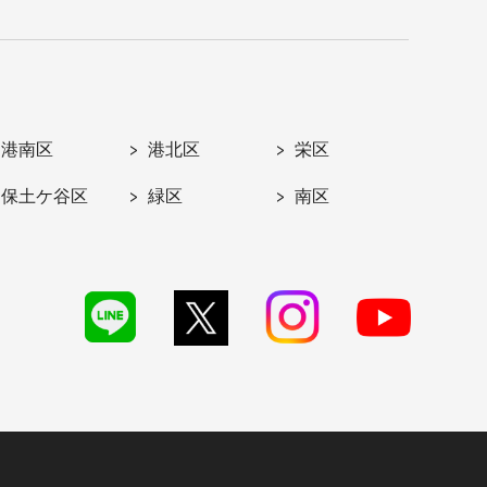
港南区
港北区
栄区
保土ケ谷区
緑区
南区