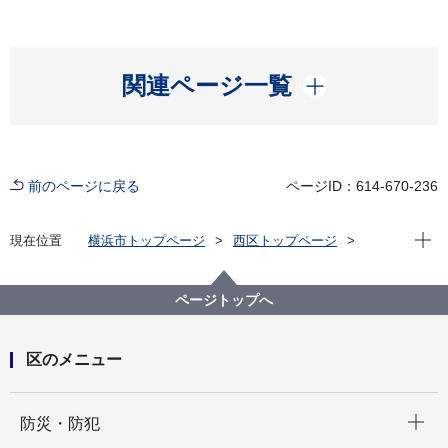
開く
関連ページ一覧
前のページに戻る
ページID：614-670-236
現在位
現在位置
横浜市トップページ
西区トップページ
健康・医療・福祉
福祉・介護
生活にお困りの方
仕事を探すなら…ジョブスポット西へ！
ページトップへ
区のメニュー
開く
防災・防犯