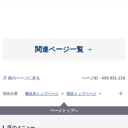
開く
関連ページ一覧
前のページに戻る
ページID：493-931-218
現在位
現在位置
横浜市トップページ
西区トップページ
イベント
エコ
2026年8月カレンダー(エコ)
ページトップへ
区のメニュー