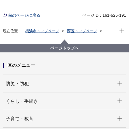
前のページに戻る
ページID：161-525-191
現在位
現在位置
横浜市トップページ
西区トップページ
防災・防犯
防災・災害
防災の地図
ページトップへ
区のメニュー
開く
防災・防犯
開く
くらし・手続き
開く
子育て・教育