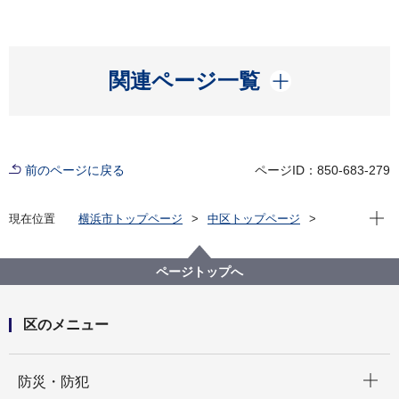
開く
関連ページ一覧
前のページに戻る
ページID：850-683-279
現在位
現在位置
横浜市トップページ
中区トップページ
くらし・手続き
戸籍・税・保険
国民年金
ページトップへ
区のメニュー
開く
防災・防犯