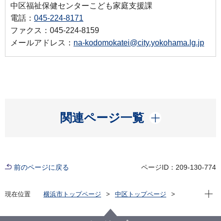
中区福祉保健センターこども家庭支援課
電話：
045-224-8171
ファクス：045-224-8159
メールアドレス：
na-kodomokatei@city.yokohama.lg.jp
開く
関連ページ一覧
前のページに戻る
ページID：209-130-774
現在位
現在位置
横浜市トップページ
中区トップページ
子育て・教育
子育て支援・相談
子育て（相談・教室）
カモミール