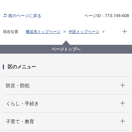
前のページに戻る
ページID：773-749-608
現在位
現在位置
横浜市トップページ
中区トップページ
健康・医療・福祉
福祉・介護
高齢者福祉・介護
介護予防等への取組
ページトップへ
区のメニュー
開く
防災・防犯
開く
くらし・手続き
開く
子育て・教育