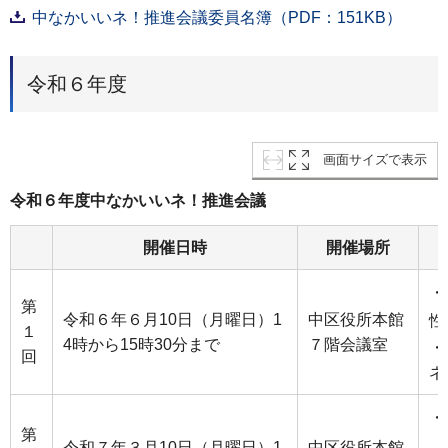
中なかいいネ！推進会議委員名簿（PDF：151KB）
令和６年度
画面サイズで表示
令和６年度中なかいいネ！推進会議
開催日時
開催場所
・
第
令和６年６月10日（月曜日）1
中区役所本館
性
１
4時から15時30分まで
７階会議室
・
回
ネ
・
第
（
令和７年３月10日（月曜日）1
中区役所本館