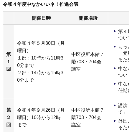
令和４年度中なかいいネ！推進会議
開催日時
開催場所
第４
つい
令和４年５月30日（月
もっ
曜日）
「元
第
中区役所本館７
１部：10時から11時3
るた
１
階703・704会
0分まで
中な
回
議室
２部：14時から15時3
つい
0分まで
中な
任期
講演
第
令和４年９月26日（月
中区役所本館７
て」
２
曜日）10時から12時
階703・704会
外国
回
まで
議室
るた