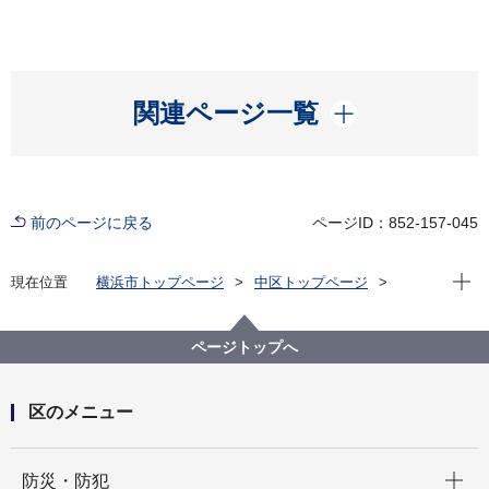
開く
関連ページ一覧
前のページに戻る
ページID：852-157-045
現在位
現在位置
横浜市トップページ
中区トップページ
健康・医療・福祉
福祉・介護
地域福祉保健
中区地域福祉保健計画
中区地域福祉保健計画 中なかいいネ！推進会議
ページトップへ
区のメニュー
開く
防災・防犯