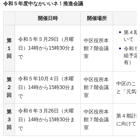
令和５年度中なかいいネ！推進会議
開催日時
開催場所
第４期
令和５年５月29日（月曜
いて
第
中区役所本
日）14時から15時30分ま
１
館７階会議
令和５
組予定
回
室
で
有）
令和５年10月４日（水曜
第
中区役所本
中区のこ
２
日）14時から15時30分ま
館７階会議
と「元気
回
室
で
令和６年３月26日（火曜
第
中区役所本
第４期計
３
日）14時から15時30分ま
館７階会議
に向けて
回
室
で