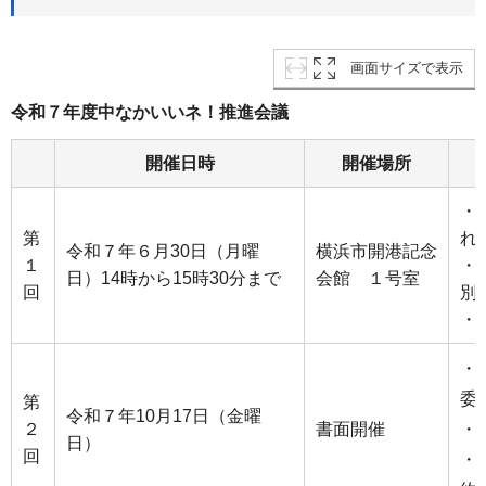
画面サイズで表示
令和７年度中なかいいネ！推進会議
開催日時
開催場所
・
第
れ
令和７年６月30日（月曜
横浜市開港記念
１
・
日）14時から15時30分まで
会館 １号室
回
別
・
・
委
第
令和７年10月17日（金曜
２
書面開催
・
日）
回
・