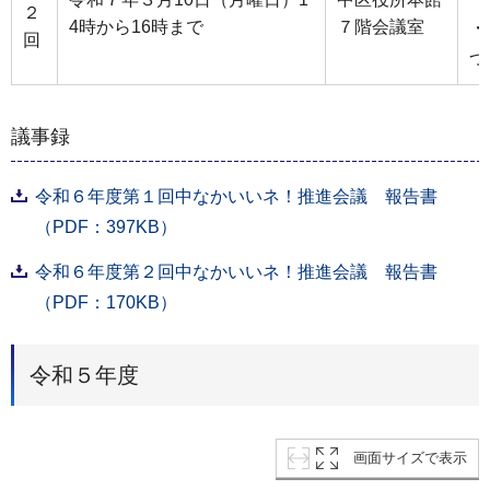
２
4時から16時まで
７階会議室
・
回
つ
議事録
令和６年度第１回中なかいいネ！推進会議 報告書
（PDF：397KB）
令和６年度第２回中なかいいネ！推進会議 報告書
（PDF：170KB）
令和５年度
画面サイズで表示