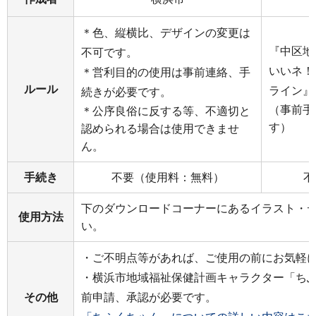
＊色、縦横比、デザインの変更は
『中区地
不可です。
いいネ！
＊営利目的の使用は事前連絡、手
ルール
ライン』
続きが必要です。
（事前手
＊公序良俗に反する等、不適切と
す）
認められる場合は使用できませ
ん。
手続き
不要（使用料：無料）
不
下のダウンロードコーナーにあるイラスト・
使用方法
い。
・ご不明点等があれば、ご使用の前にお気軽
・横浜市地域福祉保健計画キャラクター「ち
その他
前申請、承認が必要です。