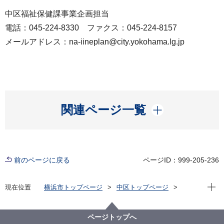
中区福祉保健課事業企画担当
電話：045-224-8330 ファクス：045-224-8157
メールアドレス：na-iineplan@city.yokohama.lg.jp
開く
関連ページ一覧
前のページに戻る
ページID：999-205-236
現在位
現在位置
横浜市トップページ
中区トップページ
健康・医療・福祉
福祉・介護
地域福祉保健
中区地域福祉保健計画
中なかいいネ！ キャラクターイラスト（なかちゃ
ページトップへ
ん）・ロゴマーク