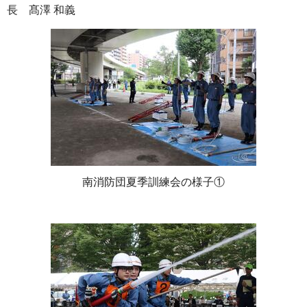
長 髙澤 和義
南消防団夏季訓練会の様子①