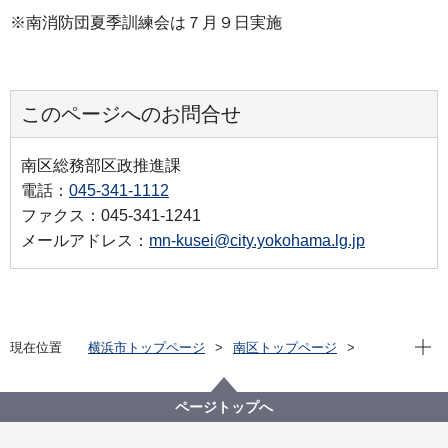
※南消防団夏季訓練会は７月９日実施
このページへのお問合せ
南区総務部区政推進課
電話：
045-341-1112
ファクス：045-341-1241
メールアドレス：
mn-kusei@city.yokohama.lg.jp
現在位
現在位置
横浜市トップページ
南区トップページ
区政情報
フォト通信～南の風はあったかい～
令和5年度
【区長コラム】「100年前の教訓を生かして」（2023
ページトップへ
年９月29日）