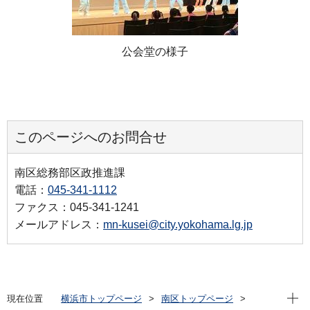
公会堂の様子
このページへのお問合せ
南区総務部区政推進課
電話：
045-341-1112
ファクス：045-341-1241
メールアドレス：
mn-kusei@city.yokohama.lg.jp
現在位
現在位置
横浜市トップページ
南区トップページ