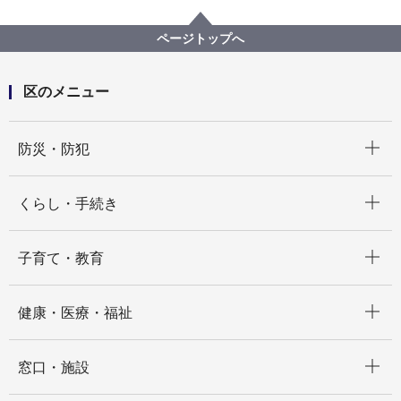
区政情報
フォト通信～南の風はあったかい～
令和5年度
南区制80周年記念 第32回 いきいきふれあい南なん
ページトップへ
デーを開催しました！（2023年10月１日）
区のメニュー
開く
防災・防犯
開く
くらし・手続き
開く
子育て・教育
開く
健康・医療・福祉
開く
窓口・施設