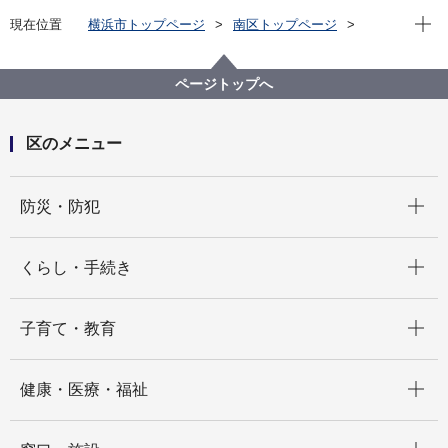
現在位
現在位置
横浜市トップページ
南区トップページ
区政情報
フォト通信～南の風はあったかい～
令和5年度
【区長コラム】区制80周年が盛り上がっています。
ページトップへ
（2023年８月２日）
区のメニュー
開く
防災・防犯
開く
くらし・手続き
開く
子育て・教育
開く
健康・医療・福祉
開く