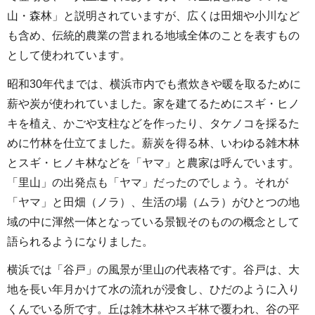
山・森林」と説明されていますが、広くは田畑や小川など
も含め、伝統的農業の営まれる地域全体のことを表すもの
として使われています。
昭和30年代までは、横浜市内でも煮炊きや暖を取るために
薪や炭が使われていました。家を建てるためにスギ・ヒノ
キを植え、かごや支柱などを作ったり、タケノコを採るた
めに竹林を仕立てました。薪炭を得る林、いわゆる雑木林
とスギ・ヒノキ林などを「ヤマ」と農家は呼んでいます。
「里山」の出発点も「ヤマ」だったのでしょう。それが
「ヤマ」と田畑（ノラ）、生活の場（ムラ）がひとつの地
域の中に渾然一体となっている景観そのものの概念として
語られるようになりました。
横浜では「谷戸」の風景が里山の代表格です。谷戸は、大
地を長い年月かけて水の流れが浸食し、ひだのように入り
くんでいる所です。丘は雑木林やスギ林で覆われ、谷の平