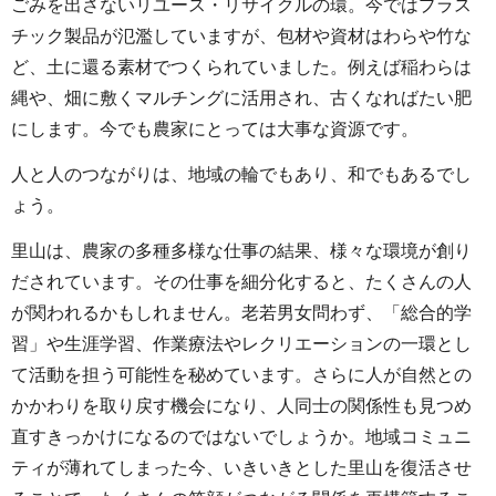
ごみを出さないリユース・リサイクルの環。今ではプラス
チック製品が氾濫していますが、包材や資材はわらや竹な
ど、土に還る素材でつくられていました。例えば稲わらは
縄や、畑に敷くマルチングに活用され、古くなればたい肥
にします。今でも農家にとっては大事な資源です。
人と人のつながりは、地域の輪でもあり、和でもあるでし
ょう。
里山は、農家の多種多様な仕事の結果、様々な環境が創り
だされています。その仕事を細分化すると、たくさんの人
が関われるかもしれません。老若男女問わず、「総合的学
習」や生涯学習、作業療法やレクリエーションの一環とし
て活動を担う可能性を秘めています。さらに人が自然との
かかわりを取り戻す機会になり、人同士の関係性も見つめ
直すきっかけになるのではないでしょうか。地域コミュニ
ティが薄れてしまった今、いきいきとした里山を復活させ