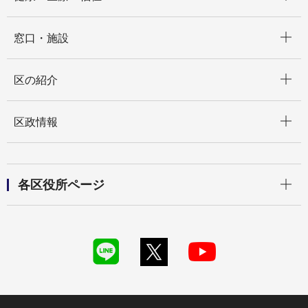
開く
窓口・施設
開く
区の紹介
開く
区政情報
開く
各区役所ページ