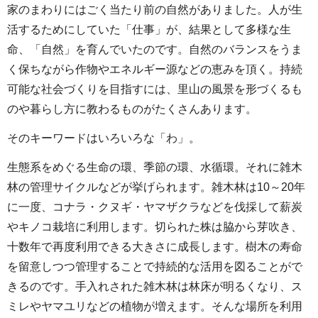
家のまわりにはごく当たり前の自然がありました。人が生
活するためにしていた「仕事」が、結果として多様な生
命、「自然」を育んでいたのです。自然のバランスをうま
く保ちながら作物やエネルギー源などの恵みを頂く。持続
可能な社会づくりを目指すには、里山の風景を形づくるも
のや暮らし方に教わるものがたくさんあります。
そのキーワードはいろいろな「わ」。
生態系をめぐる生命の環、季節の環、水循環。それに雑木
林の管理サイクルなどが挙げられます。雑木林は10～20年
に一度、コナラ・クヌギ・ヤマザクラなどを伐採して薪炭
やキノコ栽培に利用します。切られた株は脇から芽吹き、
十数年で再度利用できる大きさに成長します。樹木の寿命
を留意しつつ管理することで持続的な活用を図ることがで
きるのです。手入れされた雑木林は林床が明るくなり、ス
ミレやヤマユリなどの植物が増えます。そんな場所を利用