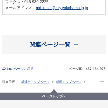
ファクス：045-930-2225
メールアドレス：
md-kusei@city.yokohama.lg.jp
開く
関連ページ一覧
前のページに戻る
ページID：437-134-973
現在位
現在位置
横浜市トップページ
緑区トップページ
イベント
その他
フォトイベント緑区「GREEN×EXPO 2027まであと
500日！未来へつなぐ1枚」
ページトップへ