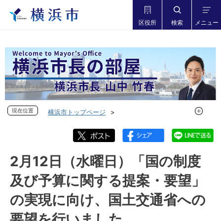
区役所
検索
メニュー
現在位置
現在位置
横浜市トップページ
市長の部屋 横浜市長山中竹春
フォトダイアリー
フォトダイアリー 2024年度
フォトダイアリー 2025年2月
2月12日（水曜日）「国の制度
2月12日（水曜日）「国の制度及び予算に関する提案・要望」
及び予算に関する提案・要望」
の実現に向け、国土交通省への要望を行いました
の実現に向け、国土交通省への
要望を行いました