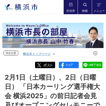
区役所
検索
メニュー
現在位置
現在位置
横浜市トップページ
市長の部屋 横浜市長山中竹春
フォトダイアリー
フォトダイアリー 2024年度
フォトダイアリー 2025年2月
2月1日（土曜日）、2日（日曜
2月1日（土曜日）、2日（日曜日） 「日本カーリング選手権大
日） 「日本カーリング選手権大
会 横浜2025」の前日記者会見及びオープニングセレモニーで
ご挨拶をしました
会 横浜2025」の前日記者会見
及びオープニングセレモニーで