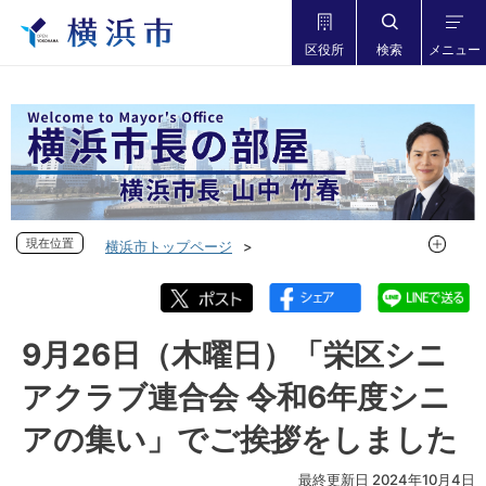
区役所
検索
メニュー
現在位置
現在位置
横浜市トップページ
市長の部屋 横浜市長山中竹春
フォトダイアリー
フォトダイアリー 2024年度
フォトダイアリー 2024年9月
9月26日（木曜日）「栄区シニ
9月26日（木曜日）「栄区シニアクラブ連合会 令和6年度シニ
アクラブ連合会 令和6年度シニ
アの集い」でご挨拶をしました
アの集い」でご挨拶をしました
最終更新日 2024年10月4日