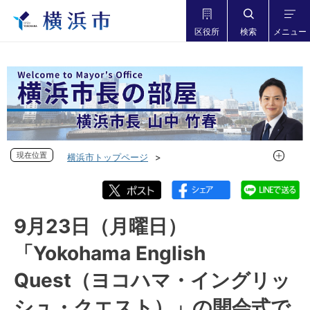
区役所
検索
メニュー
現在位置
現在位置
横浜市トップページ
市長の部屋 横浜市長山中竹春
フォトダイアリー
フォトダイアリー 2024年度
フォトダイアリー 2024年9月
9月23日（月曜日）
9月23日（月曜日）「Yokohama English Quest（ヨコハマ・
「Yokohama English
イングリッシュ・クエスト）」の開会式でご挨拶をしました
Quest（ヨコハマ・イングリッ
シュ・クエスト）」の開会式で