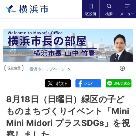
区役所
検索
メニュー
現在位置
現在位置
横浜市トップページ
市長の部屋 横浜市長山中竹春
フォトダイアリー
フォトダイアリー 2024年度
フォトダイアリー 2024年8月
8月18日（日曜日）緑区の子ど
8月18日（日曜日）緑区の子どものまちづくりイベント「Mini
ものまちづくりイベント「Mini
Mini Midori プラスSDGs」を視察しました
Mini Midori プラスSDGs」を視
察しました