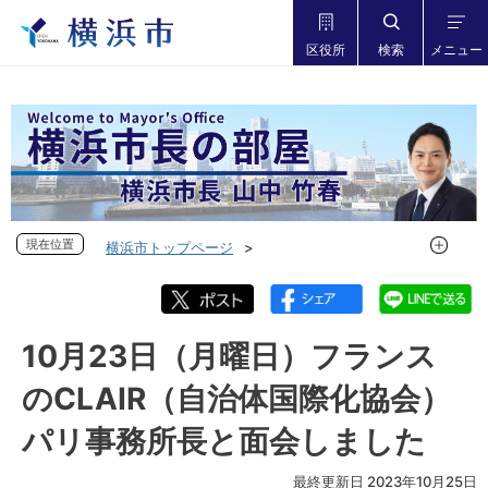
区役所
検索
メニュー
現在位置
現在位置
横浜市トップページ
市長の部屋 横浜市長山中竹春
フォトダイアリー
フォトダイアリー 2023年度
フォトダイアリー 2023年10月
10月23日（月曜日）フランス
10月23日（月曜日）フランスのCLAIR（自治体国際化協会）
のCLAIR（自治体国際化協会）
パリ事務所長と面会しました
パリ事務所長と面会しました
最終更新日 2023年10月25日