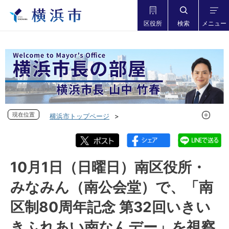
区役所
検索
メニュー
現在位置
現在位置
横浜市トップページ
市長の部屋 横浜市長山中竹春
フォトダイアリー
フォトダイアリー 2023年度
フォトダイアリー 2023年10月
10月1日（日曜日）南区役所・
10月1日（日曜日）南区役所・みなみん（南公会堂）で、「南
みなみん（南公会堂）で、「南
区制80周年記念 第32回いきいきふれあい南なんデー」を視察
しました
区制80周年記念 第32回いきい
きふれあい南なんデー」を視察