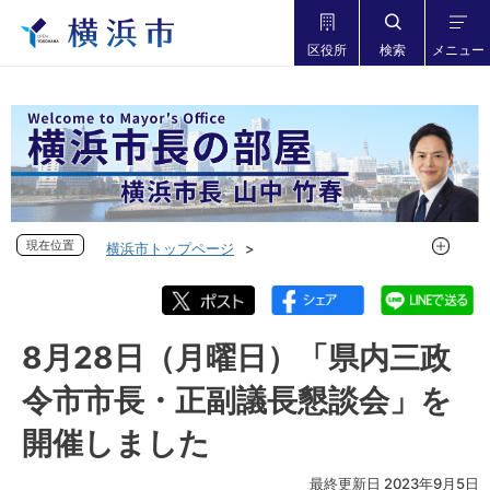
区役所
検索
メニュー
現在位置
現在位置
横浜市トップページ
市長の部屋 横浜市長山中竹春
フォトダイアリー
フォトダイアリー 2023年度
フォトダイアリー 2023年8月
8月28日（月曜日）「県内三政
8月28日（月曜日）「県内三政令市市長・正副議長懇談会」を
令市市長・正副議長懇談会」を
開催しました
開催しました
最終更新日 2023年9月5日