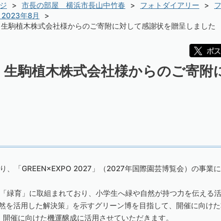
ジ
市長の部屋 横浜市長山中竹春
フォトダイアリー
フ
2023年8月
）生駒植木株式会社様からのご寄附に対して感謝状を贈呈しました
）生駒植木株式会社様からのご寄附
「GREEN×EXPO 2027」（2027年国際園芸博覧会）の事業
「緑育」に取組まれており、小学生へ緑や自然が持つ力を伝える
lution=自然を活用した解決策」を示すグリーン博を目指して、開催に
027」開催に向けた機運醸成に活用させていただきます。