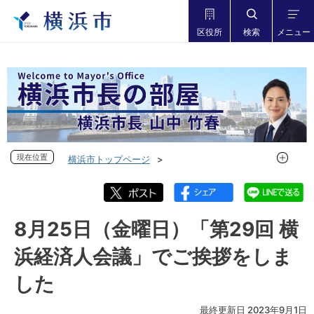
区役所
検索
メニュー
現在位置
現在位置
横浜市トップページ
市長の部屋 横浜市長山中竹春
フォトダイアリー
フォトダイアリー 2023年度
フォトダイアリー 2023年8月
8月25日（金曜日）「第29回 横
8月25日（金曜日）「第29回 横浜経済人会議」でご挨拶をし
浜経済人会議」でご挨拶をしま
ました
した
最終更新日 2023年9月1日