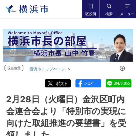
区役所
検索
メニュー
現在位置
現在位置
横浜市トップページ
市長の部屋 横浜市長山中竹春
フォトダイアリー
フォトダイアリー 2022年度
フォトダイアリー 2023年2月
2月28日（火曜日）金沢区町内
2月28日（火曜日）金沢区町内会連合会より「特別市の実現に
会連合会より「特別市の実現に
向けた取組推進の要望書」を受領しました
向けた取組推進の要望書」を受
領しました