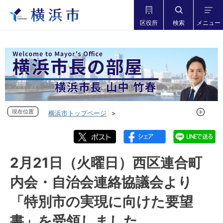
区役所
検索
メニュー
現在位置
現在位置
横浜市トップページ
市長の部屋 横浜市長山中竹春
フォトダイアリー
フォトダイアリー 2022年度
フォトダイアリー 2023年2月
2月21日（火曜日）西区連合町
2月21日（火曜日）西区連合町内会・自治会連絡協議会より
内会・自治会連絡協議会より
「特別市の実現に向けた要望書」を受領しました
「特別市の実現に向けた要望
書」を受領しました