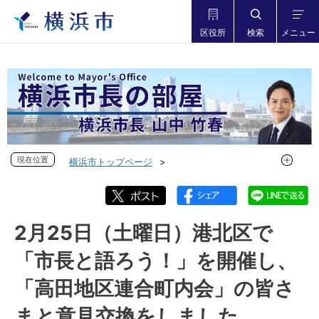
区役所
検索
メニュー
現在位置
現在位置
横浜市トップページ
市長の部屋 横浜市長山中竹春
フォトダイアリー
フォトダイアリー 2022年度
フォトダイアリー 2023年2月
2月25日（土曜日）港北区で
2月25日（土曜日）港北区で「市長と語ろう！」を開催し、
「市長と語ろう！」を開催し、
「高田地区連合町内会」の皆さまと意見交換をしました
「高田地区連合町内会」の皆さ
まと意見交換をしました