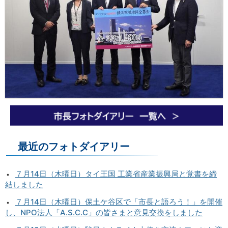
最近のフォトダイアリー
７月14日（木曜日）タイ王国 工業省産業振興局と覚書を締
結しました
７月14日（木曜日）保土ケ谷区で「市長と語ろう！」を開催
し、NPO法人「A.S.C.C」の皆さまと意見交換をしました