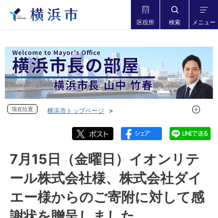
区役所
検索
メニュー
現在位置
現在位置
横浜市トップページ
市長の部屋 横浜市長山中竹春
フォトダイアリー
フォトダイアリー 2022年度
フォトダイアリー 2022年7月
7月15日（金曜日）イオンリテ
7月15日（金曜日）イオンリテール株式会社様、株式会社ダイ
ール株式会社様、株式会社ダイ
エー様からのご寄附に対して感謝状を贈呈しました
エー様からのご寄附に対して感
謝状を贈呈しました