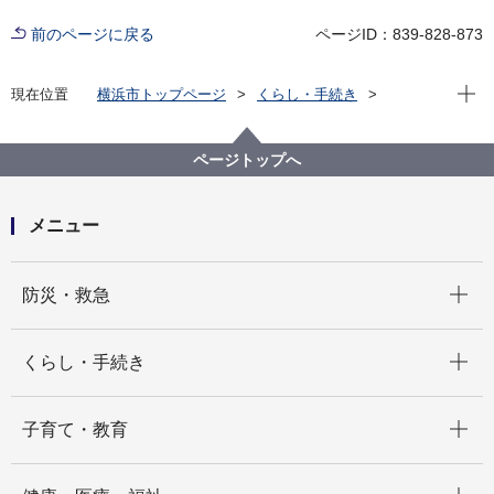
前のページに戻る
ページID：839-828-873
現在位
現在位置
横浜市トップページ
くらし・手続き
住まい・暮らし
水道・下水道
水道
水道局の取り組み
水道のＰＲ
広報
広報印刷物（水道局）一覧
ページトップへ
災害時給水所（さいがいじきゅうすいじょ）のおしら
せ＜やさしい日本語版（にほんごばん）＞
メニュー
開く
防災・救急
開く
くらし・手続き
開く
子育て・教育
開く