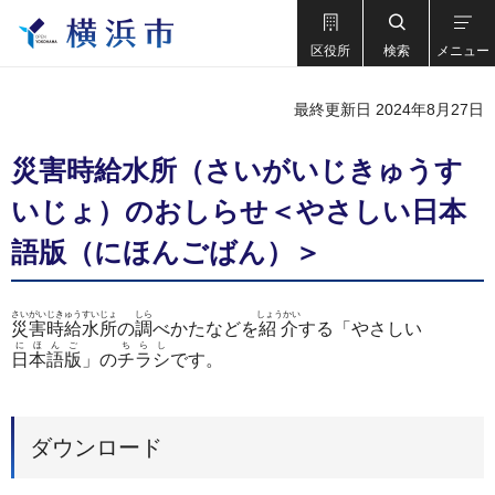
区役所
検索
メニュー
最終更新日 2024年8月27日
災害時給水所（さいがいじきゅうす
いじょ）のおしらせ＜やさしい日本
語版（にほんごばん）＞
さいがいじきゅうすいじょ
しら
しょうかい
災害時給水所
の
調
べかたなどを
紹介
する「やさしい
にほんご
ちらし
日本語版
」の
チラシ
です。
ダウンロード