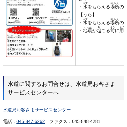
みず
ばしょ
し
・
水
をもらえる
場所
の
【うら】
みず
ばしょ
し
・
水
をもらえる
場所
の
じしん
お
まえ
よう
・
地震
が
起
こる
前
に
用
水道に関するお問合せは、水道局お客さま
サービスセンターへ
水道局お客さまサービスセンター
電話：
045-847-6262
ファクス：045-848-4281