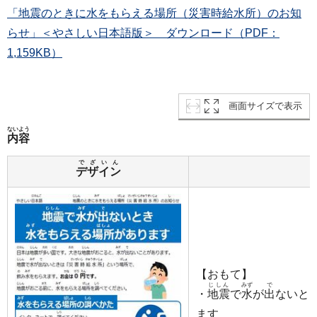
「地震のときに水をもらえる場所（災害時給水所）のお知
らせ」＜やさしい日本語版＞ ダウンロード（PDF：
1,159KB）
画面サイズで表示
ないよう
内容
でざいん
デザイン
【おもて】
じしん
みず
で
・
地震
で
水
が
出
ないと
ます