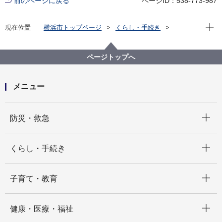
前のページに戻る
ページID：538-773-987
現在位
現在位置
横浜市トップページ
くらし・手続き
住まい・暮らし
ペット・動物
横浜市動物愛護基金
ページトップへ
メニュー
開く
防災・救急
開く
くらし・手続き
開く
子育て・教育
開く
健康・医療・福祉