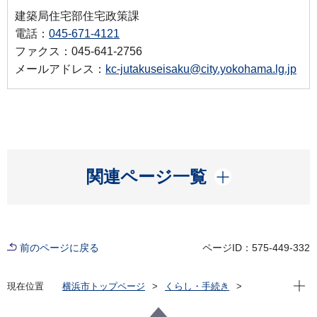
建築局住宅部住宅政策課
電話：
045-671-4121
ファクス：045-641-2756
メールアドレス：
kc-jutakuseisaku@city.yokohama.lg.jp
開く
関連ページ一覧
前のページに戻る
ページID：575-449-332
現在位
現在位置
横浜市トップページ
くらし・手続き
住まい・暮らし
住宅
市営住宅や公的賃貸住宅等に関する情報