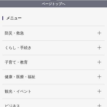
高齢者向け地域優良賃貸住宅の入居者募集
ページトップへ
高齢者向け地域優良賃貸住宅（市民向け）
メニュー
開く
防災・救急
開く
くらし・手続き
開く
子育て・教育
開く
健康・医療・福祉
開く
観光・イベント
開く
ビジネス