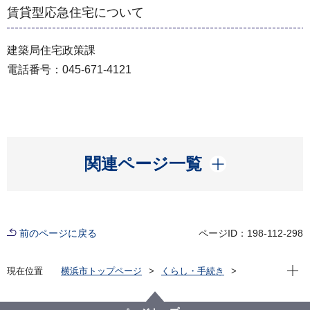
賃貸型応急住宅について
建築局住宅政策課
電話番号：045-671-4121
開く
関連ページ一覧
前のページに戻る
ページID：198-112-298
現在位
現在位置
横浜市トップページ
くらし・手続き
住まい・暮らし
住宅
災害時の住宅支援制度
仮の住まいへの入居
応急仮設住宅（建設型・賃貸型）