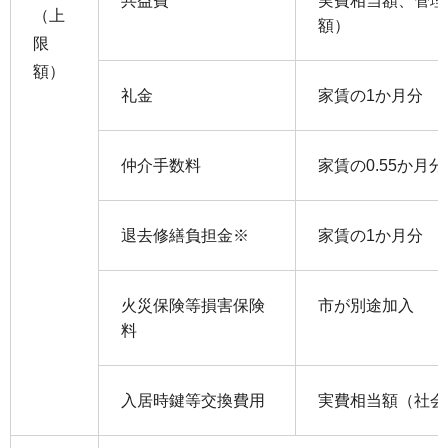
共益費
実費相当額、管理
（上
額）
限
額）
礼金
家賃の1か月分
仲介手数料
家賃の0.55か月
退去修繕負担金※
家賃の1か月分
火災保険等損害保険
市が別途加入
料
入居時鍵等交換費用
実費相当額（社会