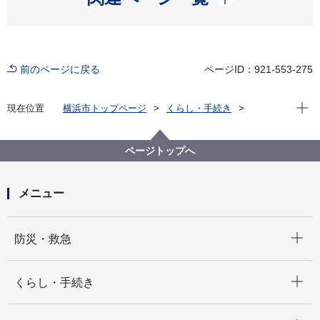
前のページに戻る
ページID：921-553-275
現在位
現在位置
横浜市トップページ
くらし・手続き
住まい・暮らし
ごみ・リサイクル
その他
ページトップへ
メニュー
開く
防災・救急
開く
くらし・手続き
開く