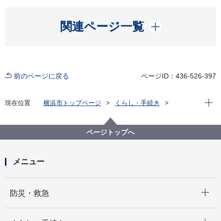
開く
関連ページ一覧
前のページに戻る
ページID：436-526-397
現在位
現在位置
横浜市トップページ
くらし・手続き
住まい・暮らし
ごみ・リサイクル
ごみと資源の分け方・出し方
市で収集するもの
粗大ごみ
お申込みに係る注意事項
ページトップへ
ウィルスを含むおう吐物等が付着した粗大ごみの処理
について
メニュー
開く
防災・救急
開く