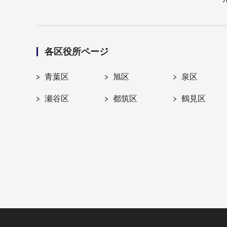
各区役所ページ
青葉区
旭区
泉区
瀬谷区
都筑区
鶴見区