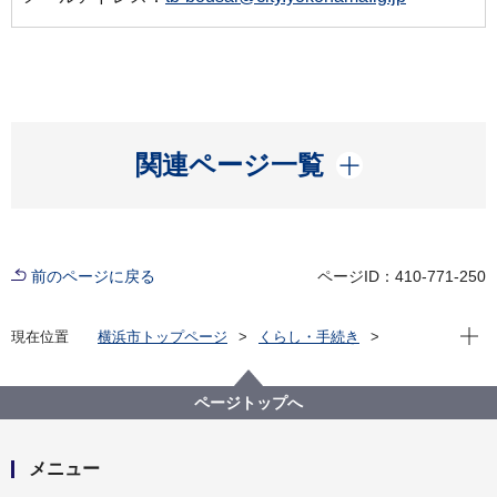
開く
関連ページ一覧
前のページに戻る
ページID：410-771-250
現在位
現在位置
横浜市トップページ
くらし・手続き
まちづくり・環境
都市整備
まちの不燃化推進事業
補助申請をお考えの方へ
身近なまちの防災施設整備事業補助
ページトップへ
「まちの避難経路」行き止まり改善事業
メニュー