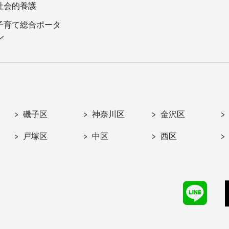
社会的養護
子育て総合ポータ
ル
磯子区
神奈川区
金沢区
戸塚区
中区
西区