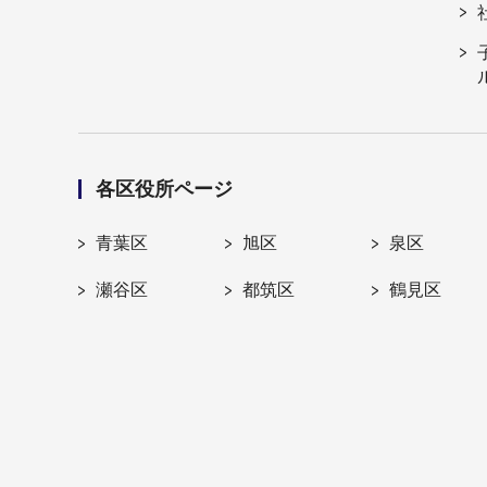
各区役所ページ
青葉区
旭区
泉区
瀬谷区
都筑区
鶴見区