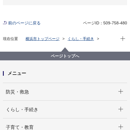
前のページに戻る
ページID：509-758-480
現在位
現在位置
横浜市トップページ
くらし・手続き
まちづくり・環境
みどり・公園
公園
公園に関するよくある質問
ルール
公園で焼き芋やバーベキューをしていいですか。
ページトップへ
メニュー
開く
防災・救急
開く
くらし・手続き
開く
子育て・教育