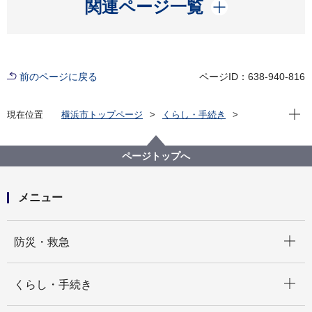
開く
関連ページ一覧
前のページに戻る
ページID：638-940-816
現在位
現在位置
横浜市トップページ
くらし・手続き
まちづくり・環境
交通
都市交通
駐車場施策
横浜市駐車場整備地区
横浜市駐車場整備地区
ページトップへ
メニュー
開く
防災・救急
開く
くらし・手続き