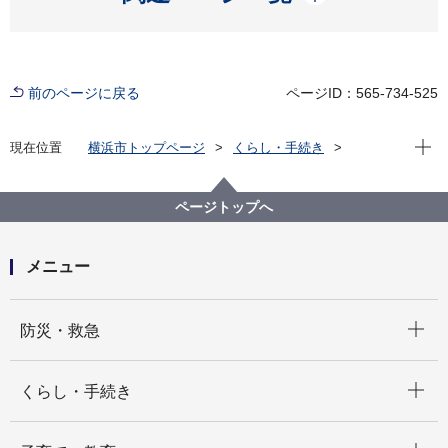
前のページに戻る
ページID：565-734-525
現在位
現在位置
横浜市トップページ
くらし・手続き
まちづくり・環境
交通
地域公共交通施策
地域公共交通を「使う」取組
モビリティマネジメント
ページトップへ
小学生夏休みポスターコンクール
メニュー
開く
防災・救急
開く
くらし・手続き
開く