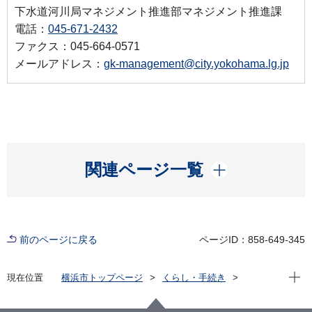
下水道河川局マネジメント推進部マネジメント推進課
電話：
045-671-2432
ファクス：045-664-0571
メールアドレス：
gk-management@city.yokohama.lg.jp
開く
関連ページ一覧
前のページに戻る
ページID：858-649-345
現在位
現在位置
横浜市トップページ
くらし・手続き
まちづくり・環境
河川・下水道
下水道
下水道の広報
横浜市のマンホールカード