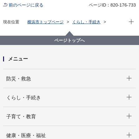
前のページに戻る
ページID：820-176-733
現在位
現在位置
横浜市トップページ
くらし・手続き
まちづくり・環境
河川・下水道
下水道
横浜の下水道の歴史
ページトップへ
メニュー
開く
防災・救急
開く
くらし・手続き
開く
子育て・教育
開く
健康・医療・福祉