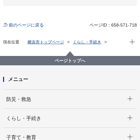
前のページに戻る
ページID：658-571-718
現在位
現在位置
横浜市トップページ
くらし・手続き
まちづくり・環境
河川・下水道
下水道
水再生センター・事務所
水再生センター等の紹介
栄第二水再生センター
ページトップへ
栄第二水再生センター
メニュー
開く
防災・救急
開く
くらし・手続き
開く
子育て・教育