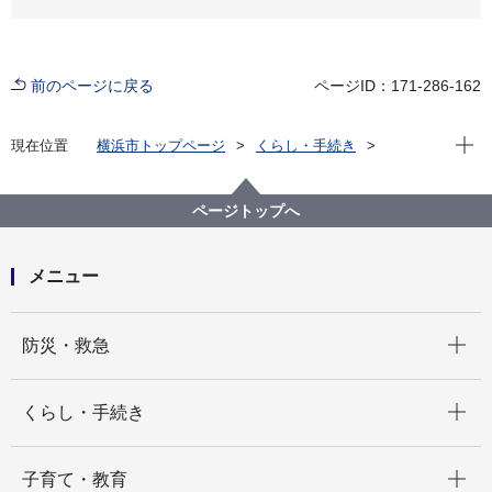
前のページに戻る
ページID：171-286-162
現在位
現在位置
横浜市トップページ
くらし・手続き
まちづくり・環境
環境保全
調査・観測
環境科学研究所
資料
横浜の川と海の生物
横浜の川と海の生物（第15報・河川編） 2020（令和
ページトップへ
２）年３月発行
メニュー
開く
防災・救急
開く
くらし・手続き
開く
子育て・教育