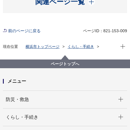
関連ページ一覧
前のページに戻る
ページID：821-153-009
現在位
現在位置
横浜市トップページ
くらし・手続き
まちづくり・環境
環境保全
調査・観測
環境科学研究所
資料
横浜の川と海の生物
横浜の川と海の生物（第１報） 1974（昭和49）年10
ページトップへ
月発行
メニュー
開く
防災・救急
開く
くらし・手続き
開く