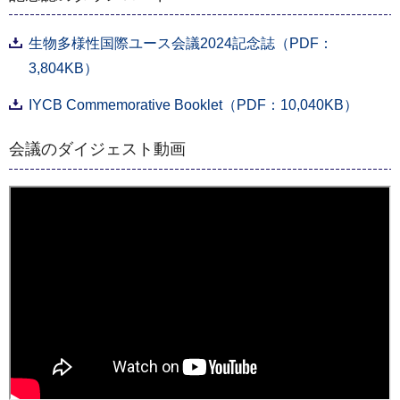
生物多様性国際ユース会議2024記念誌（PDF：
3,804KB）
IYCB Commemorative Booklet（PDF：10,040KB）
会議のダイジェスト動画