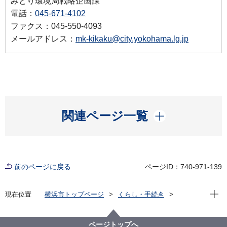
みどり環境局戦略企画課
電話：
045-671-4102
ファクス：045-550-4093
メールアドレス：
mk-kikaku@city.yokohama.lg.jp
開く
関連ページ一覧
前のページに戻る
ページID：740-971-139
現在位
現在位置
横浜市トップページ
くらし・手続き
まちづくり・環境
環境保全
環境の情報
生物多様性国際ユース会議 横浜 2024（IYCB）
ページトップへ